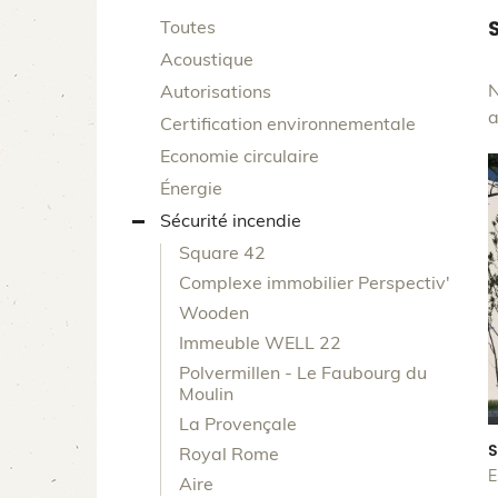
Toutes
Acoustique
N
Autorisations
a
Certification environnementale
Economie circulaire
Énergie
Sécurité incendie
Square 42
Complexe immobilier Perspectiv'
Wooden
Immeuble WELL 22
Polvermillen - Le Faubourg du
Moulin
La Provençale
S
Royal Rome
E
Aire