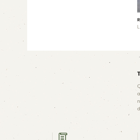
R
L
Q
a
n
d