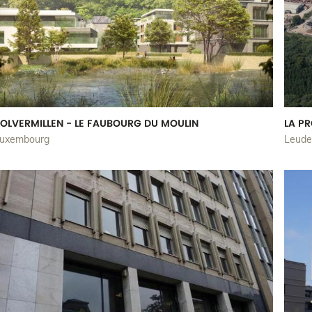
OLVERMILLEN - LE FAUBOURG DU MOULIN
LA P
uxembourg
Leude