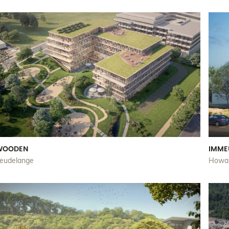
WOODEN
IMME
eudelange
Howa