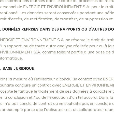
es informations fournies dans le cadre du processus de recr
ersonnel de ENERGIE ET ENVIRONNEMENT S.A. pour le trait
entionné. Les données seront conservées pendant une pério
roit d'accès, de rectification, de transfert, de suppression et
. DONNÉES REPRISES DANS DES RAPPORTS OU D'AUTRES 
NERGIE ET ENVIRONNEMENT S.A. se réserve le droit de traiter
'un rapport, ou de toute autre analyse réalisée pour ou à l
NVIRONNEMENT S.A. comme faisant partie d'une base de do
nformatique.
. BASE JURIDIQUE
ans la mesure où l’utilisateur a conclu un contrat avec E
ouhaite conclure un contrat avec ENERGIE ET ENVIRONNEMENT 
ccepte le fait que le traitement de ses données à caractère 
e la conclusion et / ou de l'exécution d'un tel accord. Dans l
ui n'a pas conclu de contrat ou ne souhaite pas en concl
par exemple parce que l'utilisateur est un collaborateur d'u