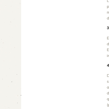
L
p
m
d
3
E
d
E
i
4
D
s
a
d
q
(