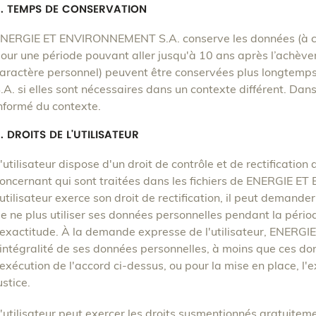
8. TEMPS DE CONSERVATION
NERGIE ET ENVIRONNEMENT S.A. conserve les données (à car
our une période pouvant aller jusqu'à 10 ans après l’achèv
aractère personnel) peuvent être conservées plus longt
.A. si elles sont nécessaires dans un contexte différent. Dans
nformé du contexte.
. DROITS DE L'UTILISATEUR
'utilisateur dispose d'un droit de contrôle et de rectificatio
oncernant qui sont traitées dans les fichiers de ENERGIE 
'utilisateur exerce son droit de rectification, il peut dem
e ne plus utiliser ses données personnelles pendant la périod
'exactitude. À la demande expresse de l'utilisateur, ENE
’intégralité de ses données personnelles, à moins que ces do
'exécution de l'accord ci-dessus, ou pour la mise en place, l'e
ustice.
'utilisateur peut exercer les droits susmentionnés gratuite