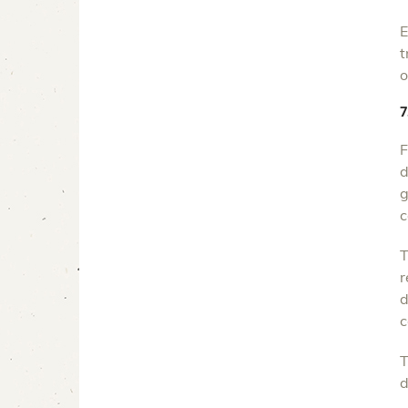
E
t
o
F
d
g
c
T
r
d
c
T
d