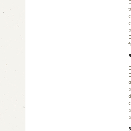
E
t
c
c
p
E
f
5
E
E
a
p
d
c
p
p
6