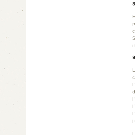
E
p
c
S
i
9
L
c
l
d
l
l
l
j
L