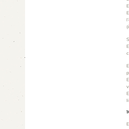
E
E
l
(
S
E
c
E
p
E
v
E
l
1
E