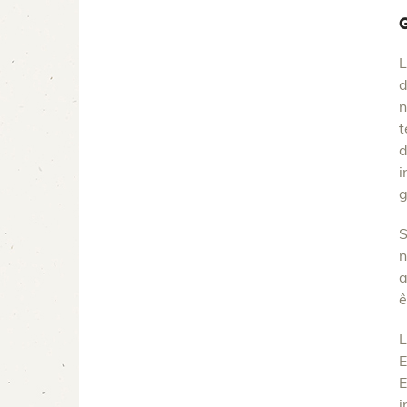
L
d
n
t
d
i
g
S
n
a
ê
L
E
E
i