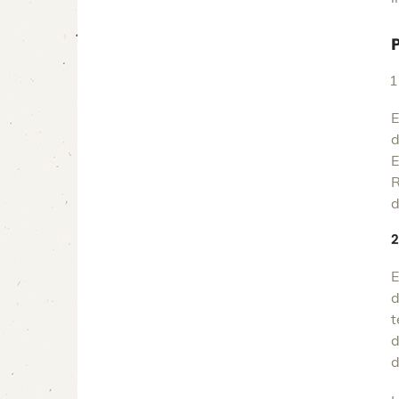
E
d
E
R
d
2
E
d
t
d
d