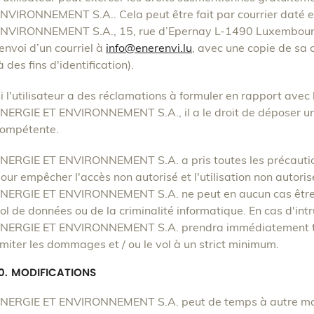
NVIRONNEMENT S.A.. Cela peut être fait par courrier daté 
NVIRONNEMENT S.A., 15, rue d’Epernay L-1490 Luxembourg, à
’envoi d’un courriel à
info@enerenvi.lu
, avec une copie de sa 
à des fins d'identification).
i l'utilisateur a des réclamations à formuler en rapport avec 
NERGIE ET ENVIRONNEMENT S.A., il a le droit de déposer une
ompétente.
NERGIE ET ENVIRONNEMENT S.A. a pris toutes les précaution
our empêcher l'accès non autorisé et l'utilisation non autori
NERGIE ET ENVIRONNEMENT S.A. ne peut en aucun cas être t
ol de données ou de la criminalité informatique. En cas d'in
NERGIE ET ENVIRONNEMENT S.A. prendra immédiatement to
imiter les dommages et / ou le vol à un strict minimum.
0. MODIFICATIONS
NERGIE ET ENVIRONNEMENT S.A. peut de temps à autre modif