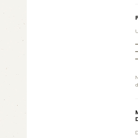
U
N
d
D