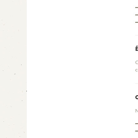
C
c
N