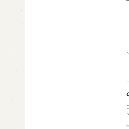
.
N
D
r